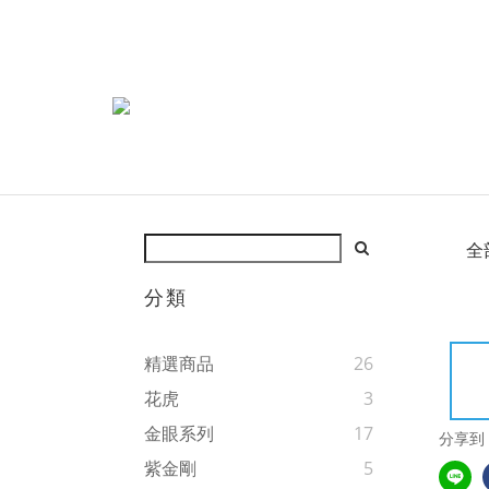
全
分類
精選商品
26
花虎
3
金眼系列
17
分享到
紫金剛
5