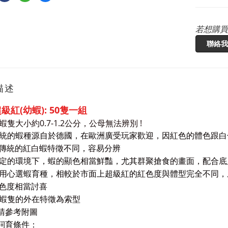
若想購買
聯絡我
描述
級紅(幼蝦): 50隻一組
販售蝦隻大小約
0.7-1.2
公分，公母無法辨別 !
本系統的蝦種源自於德國，在歐洲廣受玩家歡迎，因紅色的體色跟
傳統的紅白蝦特徵不同，容易分辨
在穩定的環境下，蝦的顯色相當鮮豔，尤其群聚搶食的畫面，配合
經過用心選蝦育種，相較於市面上超級紅的紅色度與體型完全不同
色度相當討喜
販售蝦隻的外在特徵為索型
請參考附圖
鉰育條件：