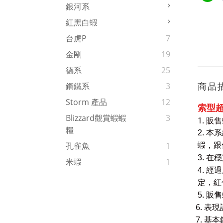
銀河系
紅黑白蝦
台虎P
7
金剛
19
德系
25
商品
鋼鐵系
3
Storm 產品
12
索型超
Blizzard觀賞蝦蝦
3
1. 
糧
2. 
孔雀魚
1
蝦，跟
3. 
米蝦
1
4. 
定，紅
5. 
6. 表現
7.
基本