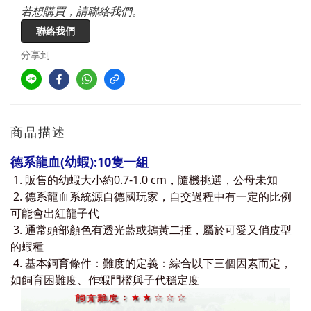
若想購買，請聯絡我們。
聯絡我們
分享到
商品描述
德系龍血(幼蝦):10隻一組
1.
販售的
幼
蝦大小約0.7-
1.0 cm，隨機挑選，公母未知
2. 德系龍血系統源自德國玩家，自交過程中有一定的比例
可能會出紅龍子代
3. 通常頭部顏色有透光藍或鵝黃二揰，屬於可愛又俏皮型
的蝦種
4.
基本鉰育條件：
難度的定義：綜合以下三個因素而定，
如飼育困難度、作蝦門檻與子代穩定度