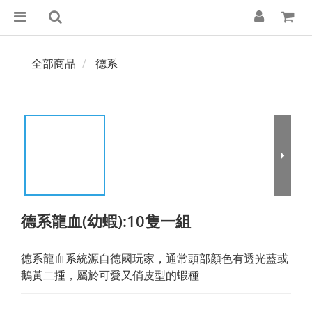
全部商品
德系
德系龍血(幼蝦):10隻一組
德系龍血系統源自德國玩家，通常頭部顏色有透光藍或
鵝黃二揰，屬於可愛又俏皮型的蝦種