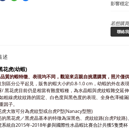
影響穩定
若想購買
聯絡我
描述
黑花虎(幼蝦)
高品質的蝦特徵、表現均不同，觀迎來店親自挑選購買，照片僅供
為性別區分公平起見，
販售的蝦大小約0.8-
1.0 cm，幼蝦的外在
靂/
黑花虎目前仍是相當有難度蝦種，為水晶蝦與虎紋蝦雜交延伸
如粗線虎紋紋路的固定、白色度與黑色度的表現、全身色澤補滿
重因子。
花虎
大致可分為虎紋型或台虎
P
型
(Nanacy
型態
)
亮的黑花虎／黑虎晶基本的特徵為深黑色、虎紋紋路
(
台虎
P
紋路
)
虎
系統自2015年-2018年參與國際性水晶蝦比賽合計共獲5隻獎杯