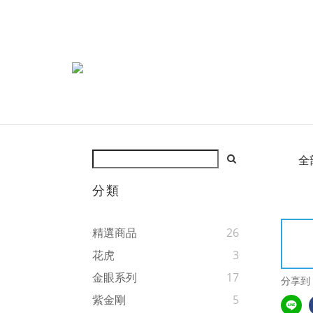
全
分類
精選商品
26
花虎
3
金眼系列
17
分享到
紫金剛
5