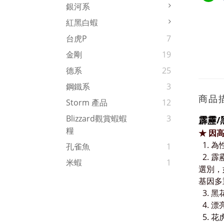
銀河系
紅黑白蝦
台虎P
7
金剛
19
德系
25
鋼鐵系
3
商品
Storm 產品
12
Blizzard觀賞蝦蝦
3
霹靂/
糧
★ 因
1. 
孔雀魚
1
2. 霹
米蝦
1
選別，
基因多
3. 黑
4.
漂
5. 花