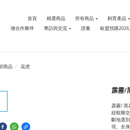
首頁
精選商品
所有商品
飼育產品
徵合作夥伴
專訪與交流
證書
歐盟預購2026_
部商品
花虎
霹靂/
霹靂/ 
紋蝦雜交
斷地選別
現、全身