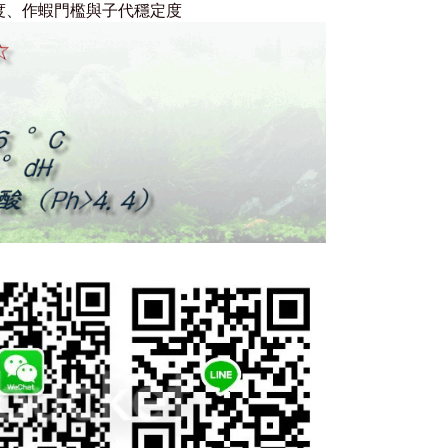
度、作蝦門檻與子代穩定度