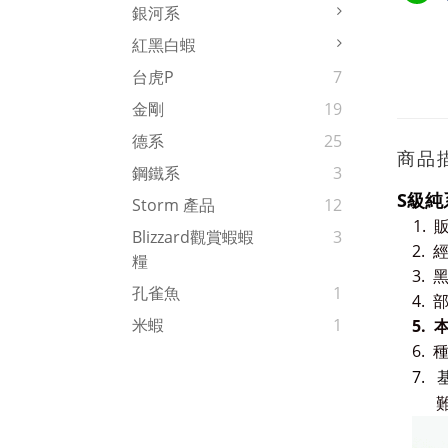
銀河系
紅黑白蝦
台虎P
7
金剛
19
德系
25
商品
鋼鐵系
3
S級純
Storm 產品
12
1. 
Blizzard觀賞蝦蝦
3
2.
糧
3.
孔雀魚
1
4.
米蝦
1
5.
6.
種
7.