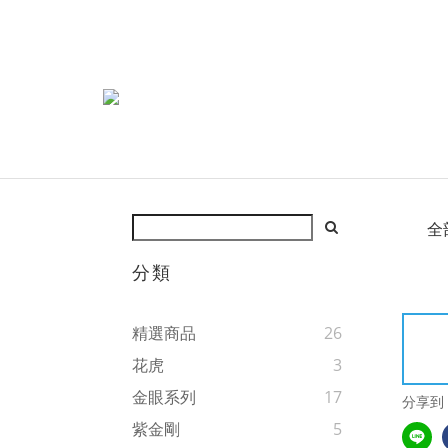
全
分類
精選商品
26
花虎
3
金眼系列
17
分享到
紫金剛
5