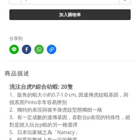
加入購物車
分享到
商品描述
洮汰台虎P綜合幼蝦: 20隻
1.
販售的蝦大小約
0.7-1.0 cm,
因遺傳虎紋蝦基因，與
德系黑
Pinto
非常容易辨別
2.
獨特的表現與後半身虎紋型態獨樹一格
3.
有一定成數的遺傳基因，喜歡台p表現的特殊性，絕
對是踏入玩台p蝦的另一種選擇
5.
日本玩家稱之為「
Nanacy
」
6.
飼育與繁殖上有一定的難度