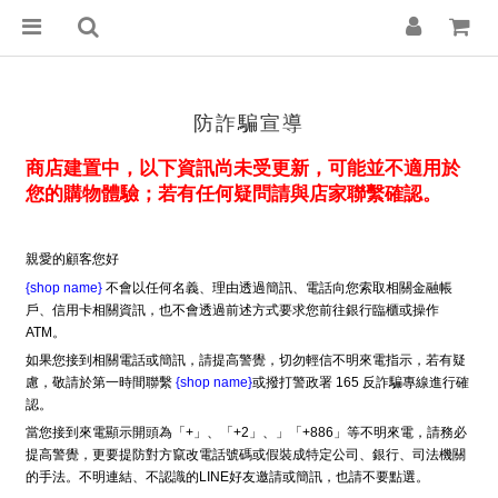
防詐騙宣導
商店建置中，以下資訊尚未受更新，可能並不適用於
您的購物體驗；若有任何疑問請與店家聯繫確認。
親愛的顧客您好
{shop name}
不會以任何名義、理由透過簡訊、電話向您索取相關金融帳
戶、信用卡相關資訊，也不會透過前述方式要求您前往銀行臨櫃或操作
ATM。
如果您接到相關電話或簡訊，請提高警覺，切勿輕信不明來電指示，若有疑
慮，敬請於第一時間聯繫
{shop name}
或撥打警政署 165 反詐騙專線進行確
認。
當您接到來電顯示開頭為「+」、「+2」、」「+886」等不明來電，請務必
提高警覺，更要提防對方竄改電話號碼或假裝成特定公司、銀行、司法機關
的手法。不明連結、不認識的LINE好友邀請或簡訊，也請不要點選。